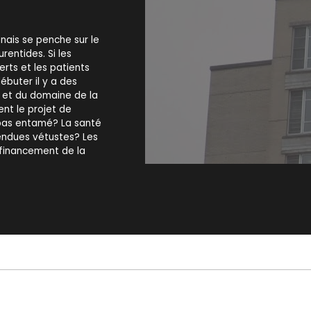
nais se penche sur le
entides. Si les
rts et les patients
ébuter il y a des
e et du domaine de la
nt le projet de
s pas entamé? La santé
rendues vétustes? Les
 financement de la