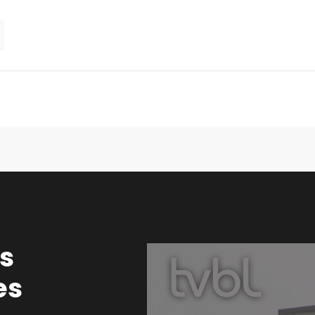
es
es