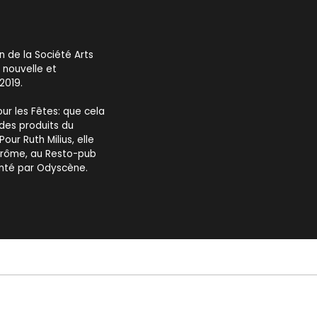
n de la Société Arts
 nouvelle et
2019.
ur les Fêtes: que cela
 des produits du
ur Ruth Milius, elle
érôme, au Resto-pub
enté par Odyscène.