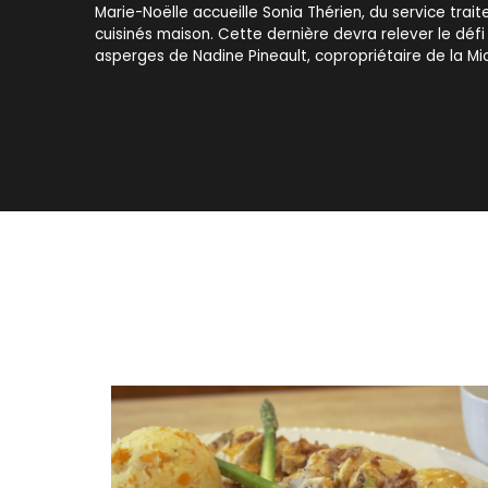
Marie-Noëlle accueille Sonia Thérien, du service trait
cuisinés maison. Cette dernière devra relever le défi 
asperges de Nadine Pineault, copropriétaire de la Mi