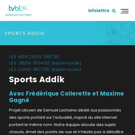
Infolettre
SPORTS ADDIK
LES MERCREDI 190730
LES JEUDI 160430
(REDIFFUSION)
LES LUNDI 190700
(REDIFFUSION)
Sports Addik
Avec Frédérique Collerette et Maxime
Gagné
Projet citoyen de Samuel Lachaine dédié aux passionnés
des sports portant sur l’actualité, inspiré du site internet
portant le même nom.
Notre équipe discute des sujets
chauds, émet des points de vue et n’hésite pas à débattre