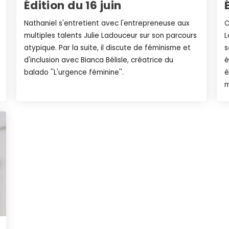
Édition du 16 juin
Nathaniel s'entretient avec l'entrepreneuse aux
C
multiples talents Julie Ladouceur sur son parcours
L
atypique. Par la suite, il discute de féminisme et
s
d'inclusion avec Bianca Bélisle, créatrice du
é
balado ''L'urgence féminine''.
é
m