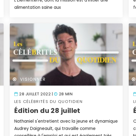
L'Élémenterre, dont la mission est d'initier une
e
alimentation saine aux
f
VISIONNER
28 JUILLET 2022 |
28 MIN
LES CÉLÉBRITÉS DU QUOTIDIEN
L
Édition du 28 juillet
Nathaniel s'entretient avec la jeune et dynamique
C
Audrey Daigneault, qui travaille comme
c
conseillère à l'emploi et qui est également très
M