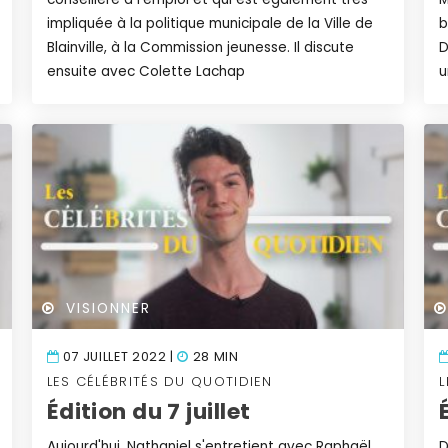
impliquée à la politique municipale de la Ville de
b
Blainville, à la Commission jeunesse. Il discute
D
ensuite avec Colette Lachap
u
VISIONNER
07 JUILLET 2022 |
28 MIN
LES CÉLÉBRITÉS DU QUOTIDIEN
L
Édition du 7 juillet
Aujourd'hui, Nathaniel s'entretient avec Raphaël
D