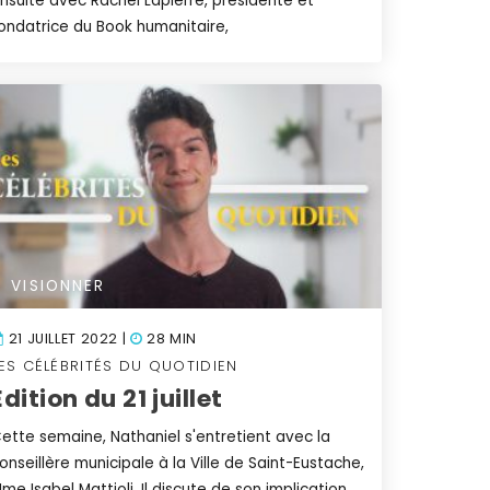
nsuite avec Rachel Lapierre, présidente et
ondatrice du Book humanitaire,
VISIONNER
21 JUILLET 2022 |
28 MIN
ES CÉLÉBRITÉS DU QUOTIDIEN
Édition du 21 juillet
ette semaine, Nathaniel s'entretient avec la
onseillère municipale à la Ville de Saint-Eustache,
me Isabel Mattioli. Il discute de son implication