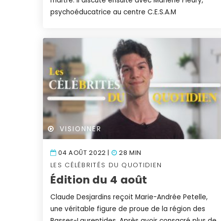
maître. Il discute ensuite avec Marlène Fleury,
psychoéducatrice au centre C.E.S.A.M
VISIONNER
04 AOÛT 2022 |
28 MIN
LES CÉLÉBRITÉS DU QUOTIDIEN
Édition du 4 août
Claude Desjardins reçoit Marie-Andrée Petelle,
une véritable figure de proue de la région des
Basses-Laurentides. Après avoir consacré plus de