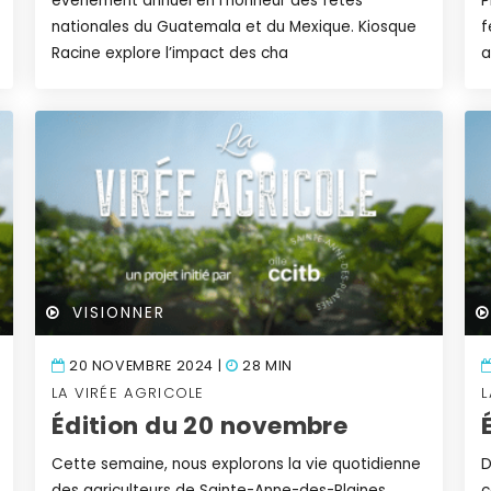
événement annuel en l’honneur des fêtes
P
nationales du Guatemala et du Mexique. Kiosque
f
Racine explore l’impact des cha
a
VISIONNER
20 NOVEMBRE 2024 |
28 MIN
LA VIRÉE AGRICOLE
L
Édition du 20 novembre
Cette semaine, nous explorons la vie quotidienne
D
des agriculteurs de Sainte-Anne-des-Plaines.
c