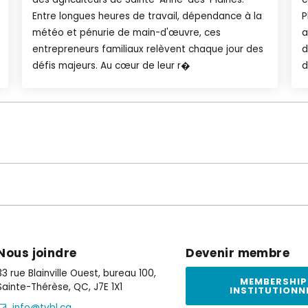
Entre longues heures de travail, dépendance à la
P
météo et pénurie de main-d'œuvre, ces
a
entrepreneurs familiaux relèvent chaque jour des
d
défis majeurs. Au cœur de leur r�
d
Nous joindre
Devenir membre
33 rue Blainville Ouest, bureau 100,
MEMBERSHIP
Sainte-Thérèse, QC, J7E 1X1
INSTITUTIONN
info@tvbl.ca