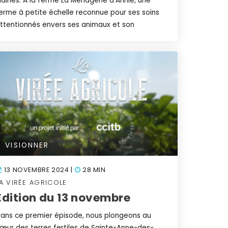
laines. À la ferme La Ménagerie d’Annie, une
erme à petite échelle reconnue pour ses soins
ttentionnés envers ses animaux et son
VISIONNER
13 NOVEMBRE 2024 |
28 MIN
A VIRÉE AGRICOLE
Édition du 13 novembre
ans ce premier épisode, nous plongeons au
œur des terres fertiles de Sainte-Anne-des-