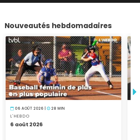
Nouveautés hebdomadaires
VISIONNER
06 AOÛT 2026 |
28 MIN
0
L'HEBDO
SU
6 août 2026
Éd