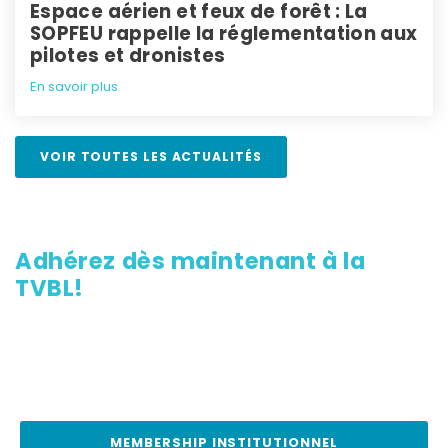
Espace aérien et feux de forêt : La
SOPFEU rappelle la réglementation aux
pilotes et dronistes
En savoir plus
VOIR TOUTES LES ACTUALITÉS
Adhérez dès
maintenant à la
TVBL!
En tant que membre, vous contribuez au maintient
et à
l’amélioration du contenu diffusé
sur les ondes de TVBL.
MEMBERSHIP INSTITUTIONNEL