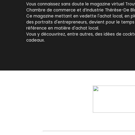
Vous connaissez sans doute le magazine virtuel Trouvail
Chambre de commerce et d’industrie Thérèse-De Blai
Ce magazine mettant en vedette l'achat local, en p
des portraits d'entrepreneurs, devient pour le temps
référence en matière d'achat local.
Vous y découvrirez, entre autres, des idées de cockta
cadeaux.