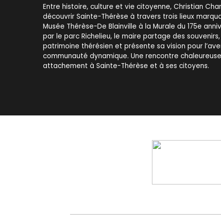
Entre histoire, culture et vie citoyenne, Christian Cha
découvrir Sainte-Thérèse à travers trois lieux marquan
Musée Thérèse-De Blainville à la Murale du 175e anni
par le parc Richelieu, le maire partage des souvenirs,
patrimoine thérésien et présente sa vision pour l’ave
communauté dynamique. Une rencontre chaleureuse
attachement à Sainte-Thérèse et à ses citoyens.