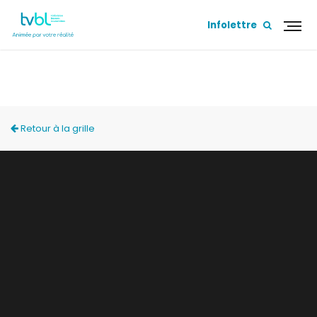
Infolettre
PORTES OUVERTES 2023 - TOPO DONT VOUS
ÊTES LE HÉROS!
Retour à la grille