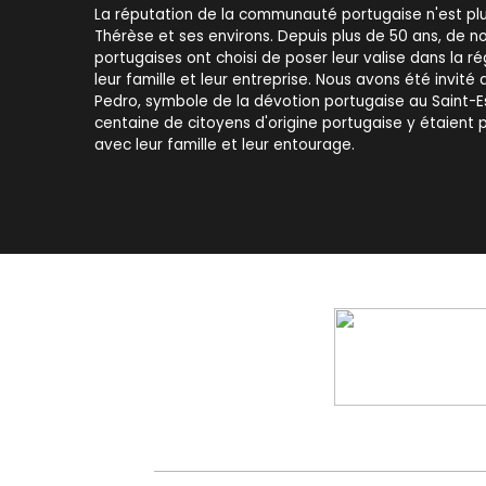
La réputation de la communauté portugaise n'est plu
Thérèse et ses environs. Depuis plus de 50 ans, de 
portugaises ont choisi de poser leur valise dans la r
leur famille et leur entreprise. Nous avons été invité 
Pedro, symbole de la dévotion portugaise au Saint-Esp
centaine de citoyens d'origine portugaise y étaient 
avec leur famille et leur entourage.