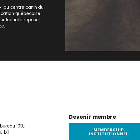
x, du centre canin du
ication québécoise
sur laquelle repose
ce.
Devenir membre
, bureau 100,
MEMBERSHIP
E 1X1
INSTITUTIONNEL