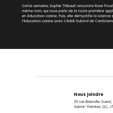
Cette semaine, Sophie Thibault rencontre Rose Proul
même nom, qui nous parle de la toute première appl
en éducation canine. Puis, elle démystifie la science 
l'éducation canine avec Cédrik Dubord de CaniScien
Nous joindre
33 rue Blainville Ouest
Sainte-Thérèse, QC, J7