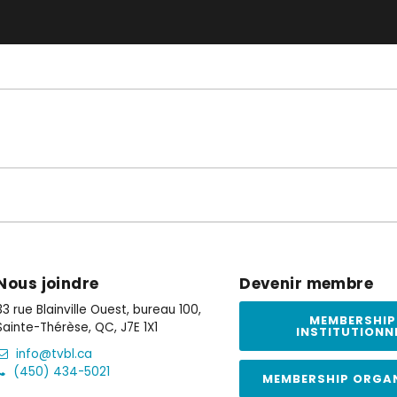
Nous joindre
Devenir membre
33 rue Blainville Ouest, bureau 100,
MEMBERSHIP
Sainte-Thérèse, QC, J7E 1X1
INSTITUTIONN
info@tvbl.ca
(450) 434-5021
MEMBERSHIP ORGA