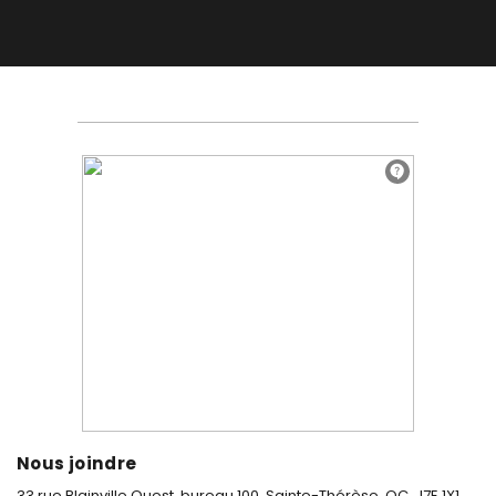
Nous joindre
33 rue Blainville Ouest, bureau 100,
Sainte-Thérèse, QC, J7E 1X1