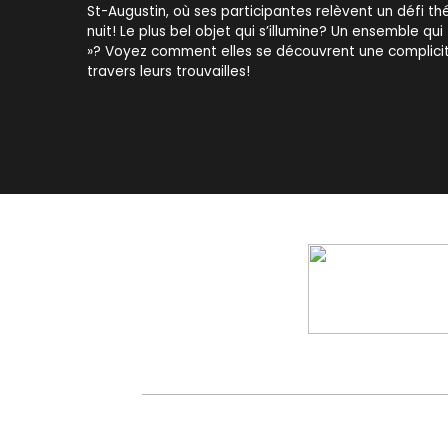
St-Augustin, où ses participantes relèvent un défi t
nuit! Le plus bel objet qui s’illumine? Un ensemble qui 
»? Voyez comment elles se découvrent une complici
travers leurs trouvailles!