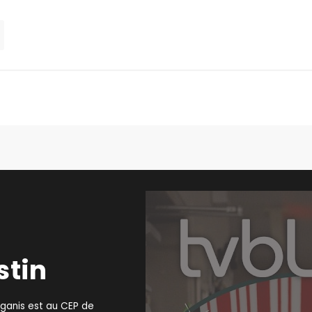
stin
aganis est au CEP de