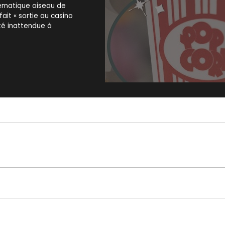
hématique oiseau de
fait « sortie au casino
té inattendue à