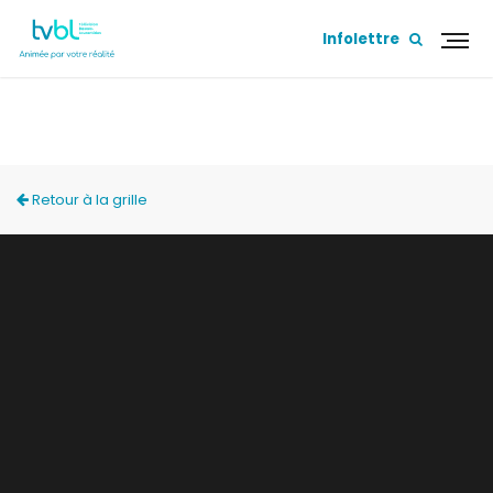
Infolettre
PORTES OUVERTES 2023 - TOPO DONT VOUS
ÊTES LE HÉROS!
Retour à la grille