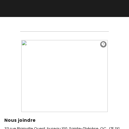
Nous joindre
33 rue Blainville Ouest, bureau 100,
Sainte-Thérèse, QC, J7E 1X1