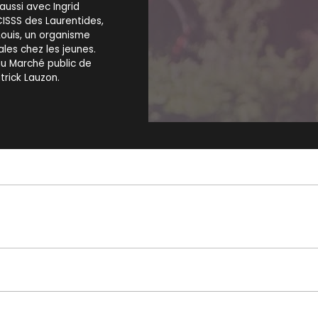
aussi avec Ingrid
ISSS des Laurentides,
ouis, un organisme
les chez les jeunes.
u Marché public de
trick Lauzon.