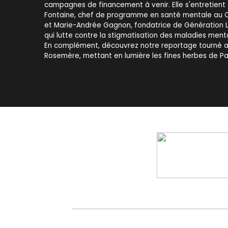
campagnes de financement à venir. Elle s'entretient 
Fontaine, chef de programme en santé mentale au C
et Marie-Andrée Gagnon, fondatrice de Génération L
qui lutte contre la stigmatisation des maladies menta
En complément, découvrez notre reportage tourné a
Rosemère, mettant en lumière les fines herbes de Pa