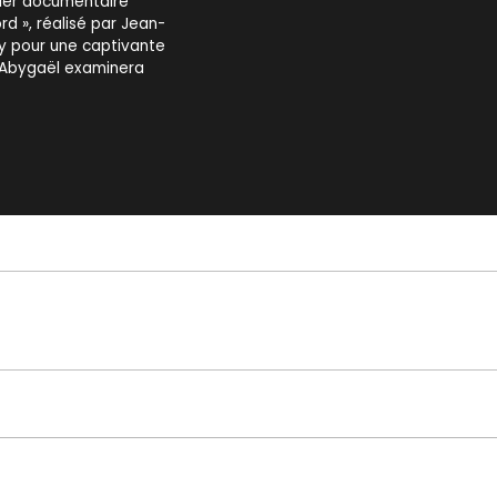
nier documentaire
rd », réalisé par Jean-
dy pour une captivante
e, Abygaël examinera