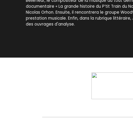
Bellefleur, le compositeur de la musique du tout der
documentaire « La grande histoire du P’tit Train du No
Nicolas Orhon. Ensuite, il rencontrera le groupe Woo
prestation musicale. Enfin, dans la rubrique littérair
des ouvrages d'analyse.