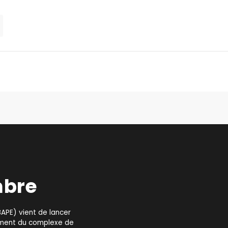
mbre
BAPE) vient de lancer
ement du complexe de