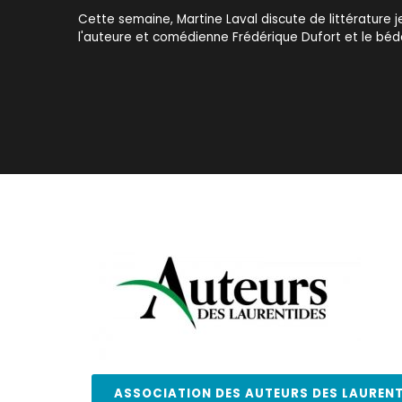
Cette semaine, Martine Laval discute de littérature 
l'auteure et comédienne Frédérique Dufort et le bédé
ASSOCIATION DES AUTEURS DES LAURENT