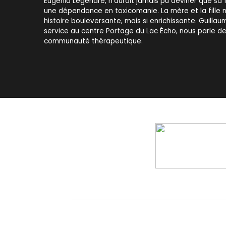
Eugénia Legendre, n'aurait jamais pu deviner que sa f
une dépendance en toxicomanie. La mère et la fille 
histoire bouleversante, mais si enrichissante. Guillau
service au centre Portage du Lac Écho, nous parle de
communauté thérapeutique.