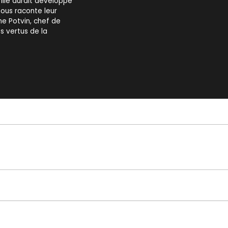
ille aurait développé
nous raconte leur
me Potvin, chef de
s vertus de la