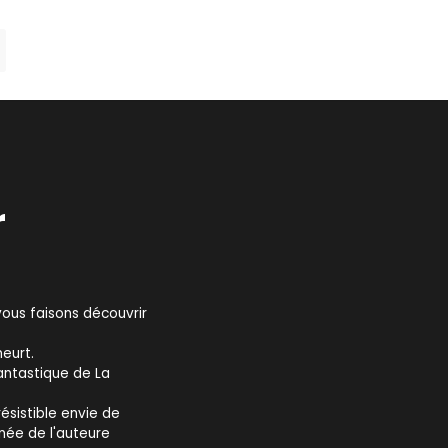
r
vous faisons découvrir
eurt.
antastique de La
ésistible envie de
ginée de l'auteure