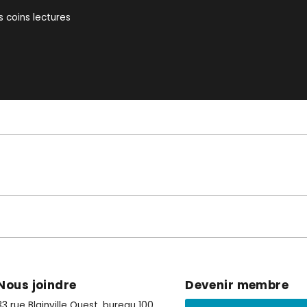
 coins lectures
Nous joindre
Devenir membre
33 rue Blainville Ouest, bureau 100,