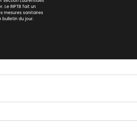
r section Laurentides
. Le RIPTB fait un
es mesures sanitaires
 bulletin du jour.