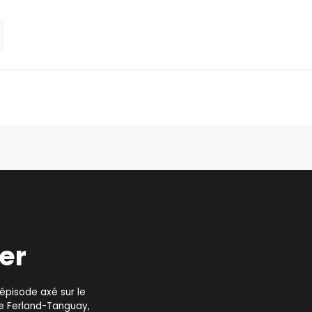
ier
épisode axé sur le
ie Ferland-Tanguay,