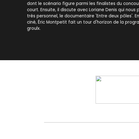
dont le scénario figure parmi les finalistes du concou
court. Ensuite, il discute avec Loriane Denis qui nous
très personnel, le documentaire 'Entre deux pôles'. En
ciné, Éric Montpetit fait un tour d'horizon de la pro
groulx.