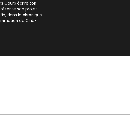
rs Cours écrire ton
 présente son projet
fin, dans la chronique
grammation de Ciné-