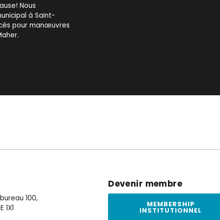
cause! Nous
unicipal à Saint-
procès pour manœuvres
Maher.
Devenir membre
, bureau 100,
MEMBERSHIP
E 1X1
INSTITUTIONNEL