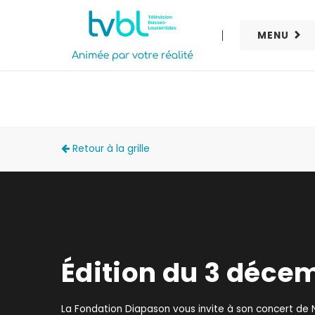
MENU
ACCÈS LOCAL
Retour à la grille
Édition du 3 déce
La Fondation Diapason vous invite à son concert de No