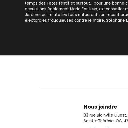
temps des Fêtes festif et surtout... pour une bonne 
accueillons également Mario Fauteux, ex-conseiller m
Jérôme, qui relate les faits entourant son récent 
électorales frauduleuses contre le maire, Stéphane 
Nous joindre
33 rue Blainville Ouest
Sainte-Thérèse, QC, J7