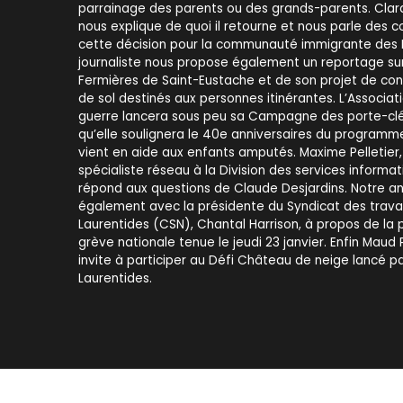
parrainage des parents ou des grands-parents. Cla
nous explique de quoi il retourne et nous parle des
cette décision pour la communauté immigrante des L
journaliste nous propose également un reportage sur
Fermières de Saint-Eustache et de son projet de co
de sol destinés aux personnes itinérantes. L’Associ
guerre lancera sous peu sa Campagne des porte-cl
qu’elle soulignera le 40e anniversaires du programme
vient en aide aux enfants amputés. Maxime Pelletie
spécialiste réseau à la Division des services informat
répond aux questions de Claude Desjardins. Notre an
également avec la présidente du Syndicat des travai
Laurentides (CSN), Chantal Harrison, à propos de la
grève nationale tenue le jeudi 23 janvier. Enfin Maud 
invite à participer au Défi Château de neige lancé pa
Laurentides.