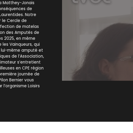
ra Matthey-Jonais
 conséquences de
aurentides. Notre
 le Cercle de
nfection de matelas
ation des Amputés de
és 2025, en même
 les Vainqueurs, qui
r, lui-même amputé et
iques de l’Association,
imateur s’entretient
lleuses en CPE région
 première journée de
Pilon Bernier vous
r l’organisme Loisirs