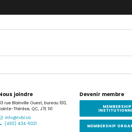
Nous joindre
Devenir membre
33 rue Blainville Ouest, bureau 100,
MEMBERSHIP
Sainte-Thérèse, QC, J7E 1X1
INSTITUTIONN
info@tvbl.ca
(450) 434-5021
MEMBERSHIP ORGA