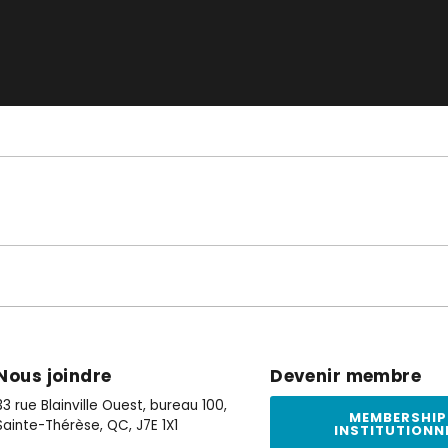
Nous joindre
Devenir membre
33 rue Blainville Ouest, bureau 100,
MEMBERSHIP
Sainte-Thérèse, QC, J7E 1X1
INSTITUTIONN