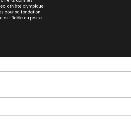
 offerts dans les
L'ex-athlète olympique
es pour sa fondation
de est fidèle au poste