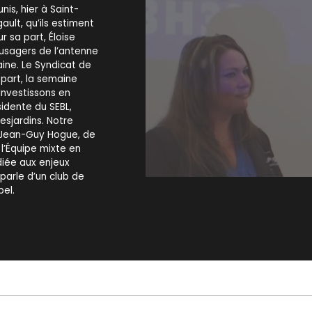
is, hier à Saint-
ult, qu’ils estiment
r sa part, Éloïse
usagers de l’antenne
ine. Le Syndicat de
part, la semaine
Investissons en
sidente du SEBL,
sjardins. Notre
 Jean-Guy Hogue, de
 l’Équipe mixte en
iée aux enjeux
 parle d’un club de
bel.