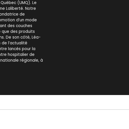
u Québec (UMQ). Le
ne Laliberté. Notre
ondatrice de
 promotion d’un mode
sant des couches
e que des produits
ns. De son côté, Léa-
de l’actualité
être lancés pour la
tre hospitalier de
nationale régionale, à