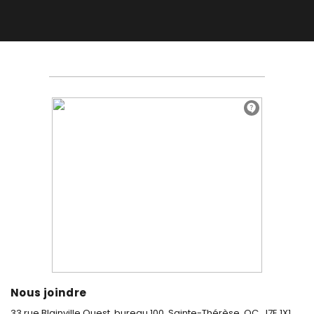
Nous joindre
33 rue Blainville Ouest, bureau 100,
Sainte-Thérèse, QC, J7E 1X1