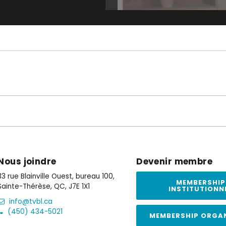
Nous joindre
Devenir membre
33 rue Blainville Ouest, bureau 100,
MEMBERSHIP
Sainte-Thérèse, QC, J7E 1X1
INSTITUTIONN
info@tvbl.ca
(450) 434-5021
MEMBERSHIP ORGA