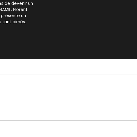
es de devenir un
AMIL. Florent
t présente un
 tant aimés.