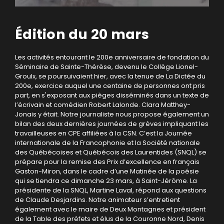
Édition du 20 mars
Les activités entourant le 200e anniversaire de fondation du
Séminaire de Sainte-Thérèse, devenu le Collège Lionel-
Groulx, se poursuivaient hier, avec la tenue de La Dictée du
200e, exercice auquel une centaine de personnes ont pris
part, en s'exposant aux pièges disséminés dans un texte de
l’écrivain et comédien Robert Lalonde. Clara Matthey-
Jonais y était. Notre journaliste nous propose également un
bilan des deux dernières journées de grèves impliquant les
travailleuses en CPE affiliées à la CSN. C’est la Journée
internationale de la Francophonie et la Société nationale
des Québécoises et Québécois des Laurentides (SNQL) se
prépare pour la remise des Prix d’excellence en français
Gaston-Miron, dans le cadre d’une Matinée de la poésie
qui se tiendra ce dimanche 23 mars, à Saint-Jérôme. La
présidente de la SNQL, Martine Laval, répond aux questions
de Claude Desjardins. Notre animateur s’entretient
également avec le maire de Deux Montagnes et président
de la Table des préfets et élus de la Couronne Nord, Denis