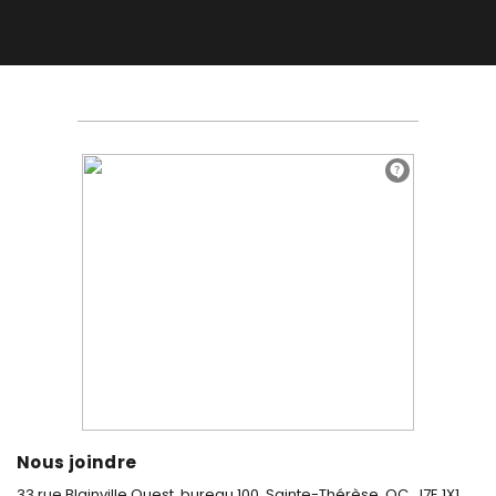
Nous joindre
33 rue Blainville Ouest, bureau 100,
Sainte-Thérèse, QC, J7E 1X1