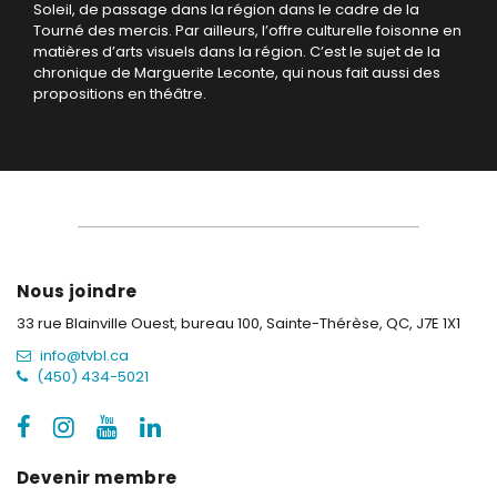
Soleil, de passage dans la région dans le cadre de la
Tourné des mercis. Par ailleurs, l’offre culturelle foisonne en
matières d’arts visuels dans la région. C’est le sujet de la
chronique de Marguerite Leconte, qui nous fait aussi des
propositions en théâtre.
Nous joindre
33 rue Blainville Ouest, bureau 100,
Sainte-Thérèse, QC, J7E 1X1
info@tvbl.ca
(450) 434-5021
Devenir membre