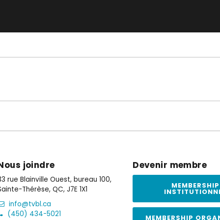
Nous joindre
Devenir membre
33 rue Blainville Ouest, bureau 100,
MEMBERSHIP
Sainte-Thérèse, QC, J7E 1X1
INSTITUTIONN
info@tvbl.ca
(450) 434-5021
MEMBERSHIP ORGA