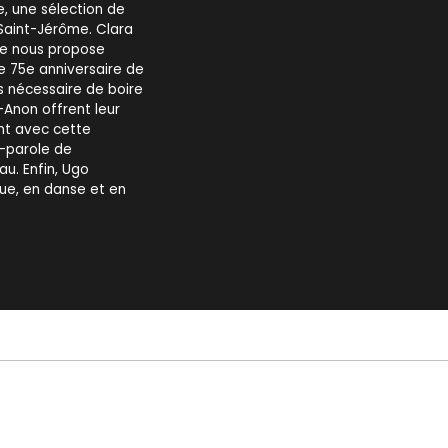
, une sélection de
Saint-Jérôme. Clara
ste nous propose
e 75e anniversaire de
as nécessaire de boire
l-Anon offrent leur
ent avec cette
-parole de
u. Enfin, Ugo
ue, en danse et en