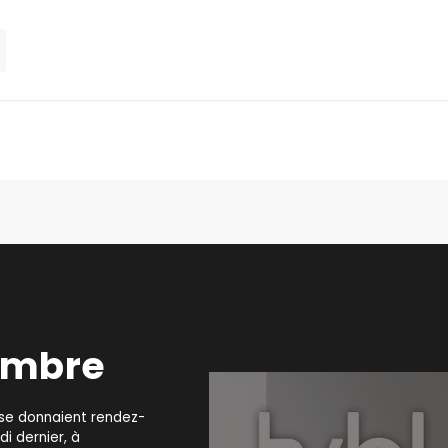
tembre
 se donnaient rendez-
i dernier, à