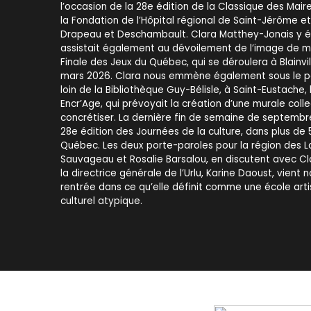
l’occasion de la 28e édition de la Classique des Mair
la Fondation de l’Hôpital régional de Saint-Jérôme e
Drapeau et Deschambault. Clara Matthey-Jonais y éta
assistait également au dévoilement de l’image de 
Finale des Jeux du Québec, qui se déroulera à Blainvil
mars 2026. Clara nous emmène également sous le p
loin de la Bibliothèque Guy-Bélisle, à Saint-Eustache, 
Encr’Age, qui prévoyait la création d’une murale colle
concrétiser. La dernière fin de semaine de septembr
28e édition des Journées de la culture, dans plus de 
Québec. Les deux porte-paroles pour la région des L
Sauvageau et Rosalie Barsalou, en discutent avec Cla
la directrice générale de l’Urlu, Karine Daoust, vient n
rentrée dans ce qu’elle définit comme une école arti
culturel atypique.