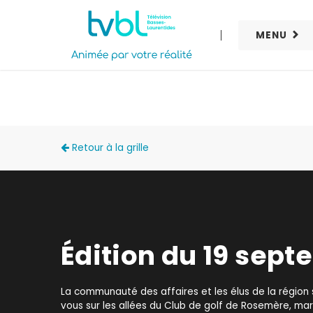
MENU
ACCÈS LOCAL
Retour à la grille
Édition du 19 sep
La communauté des affaires et les élus de la région
vous sur les allées du Club de golf de Rosemère, mard