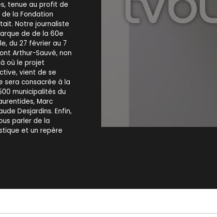
es, tenue au profit de
t de la Fondation
it. Notre journaliste
marque de de la 60e
le, du 27 février au 7
ont Arthur-Sauvé, non
là où le projet
ctive, vient de se
e sera consacrée à la
500 municipalités du
aurentides, Marc
ude Desjardins. Enfin,
ous parler de la
stique et un repère