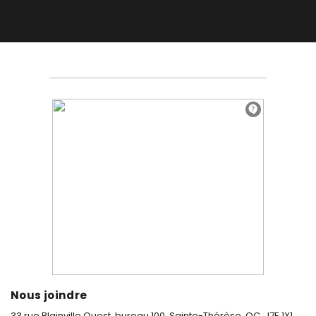
Nous joindre
33 rue Blainville Ouest, bureau 100,
Sainte-Thérèse, QC, J7E 1X1