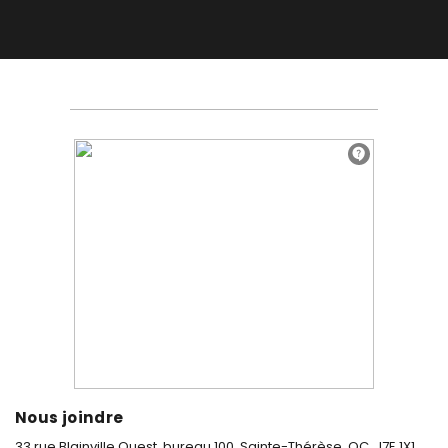
Nous joindre
33 rue Blainville Ouest, bureau 100,
Sainte-Thérèse, QC, J7E 1X1