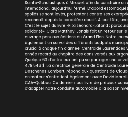
Sainte-Scholastique, à Mirabel, afin de construire un
international, aujourd’hui fermé. D’abord estomaqués,
spoliés se sont levés, protestant contre ses expropr
reconnaît depuis le caractère abusif. À leur tête, 
C’est le sujet du livre «Rita Léonard-Lafond : parcour
solidarité». Clara Matthey-Jonais fait un retour sur 
ouvrage paru aux éditions du Grand Élan. Notre journ
également un survol des différents budgets municipa
crucial à chaque fin d’année. Centraide Laurentides 
année record au chapitre des dons versés aux organi
Quelque 63 d'entre eux ont pu se partager une enve
478 546 $. La directrice générale de Centraide Laur
Deschênes-Lambert, répond aux questions de Claude
animateur s’entretient également avec David Marcill
CAA-Québec. Ce dernier nous livre de précieux consei
d’adapter notre conduite automobile à la saison hive