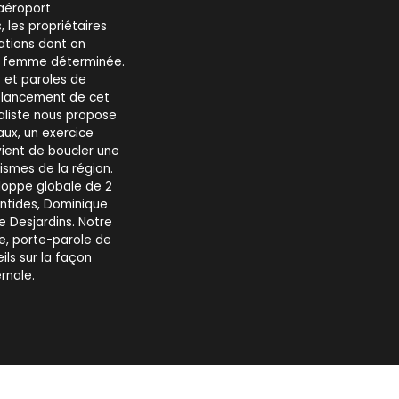
 aéroport
 les propriétaires
iations dont on
une femme déterminée.
s et paroles de
le lancement de cet
aliste nous propose
ux, un exercice
vient de boucler une
smes de la région.
loppe globale de 2
entides, Dominique
 Desjardins. Notre
e, porte-parole de
ls sur la façon
rnale.