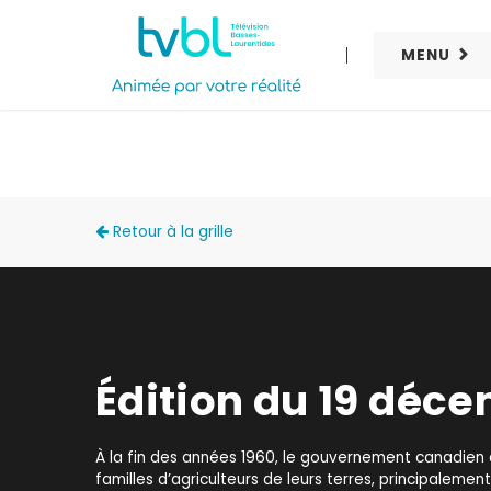
MENU
ACCÈS LOCAL
Retour à la grille
Édition du 19 déc
À la fin des années 1960, le gouvernement canadien 
familles d’agriculteurs de leurs terres, principalemen