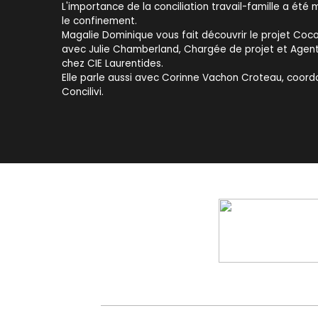
L'importance de la conciliation travail-famille a été 
le confinement.
Magalie Dominique vous fait découvrir le projet Coco
avec Julie Chamberland, Chargée de projet et Agent 
chez CIE Laurentides.
Elle parle aussi avec Corinne Vachon Croteau, coor
Concilivi.