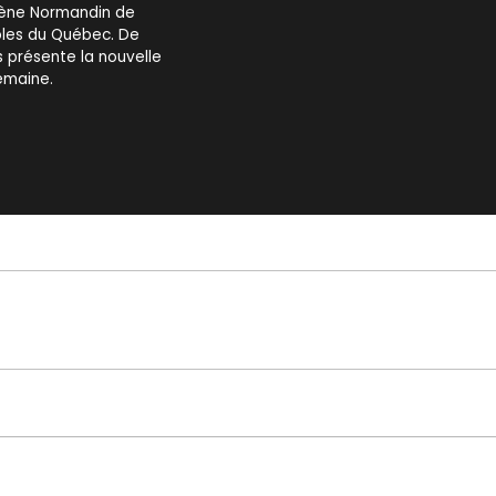
lène Normandin de
coles du Québec. De
s présente la nouvelle
emaine.