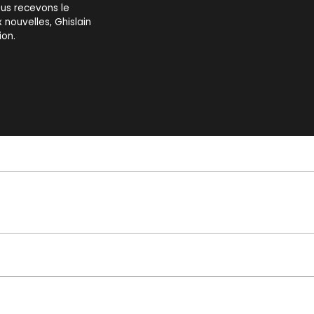
ous recevons le
 nouvelles, Ghislain
ion.