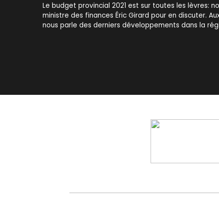
Le budget provincial 2021 est sur toutes les lèvres: n
ministre des finances Éric Girard pour en discuter. Aux
nous parle des derniers développements dans la rég