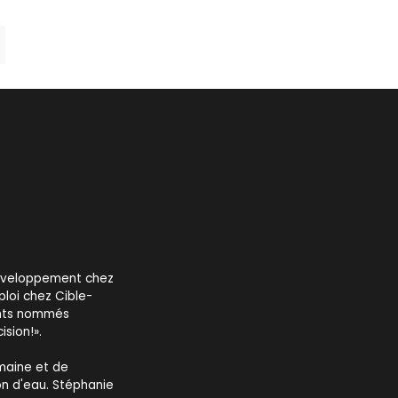
développement chez
ploi chez Cible-
ments nommés
sion!».
maine et de
on d'eau. Stéphanie