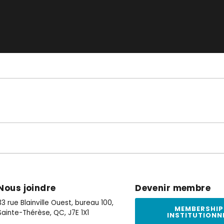
Nous joindre
Devenir membre
33 rue Blainville Ouest, bureau 100,
MEMBERSHIP
Sainte-Thérèse, QC, J7E 1X1
INSTITUTIONN