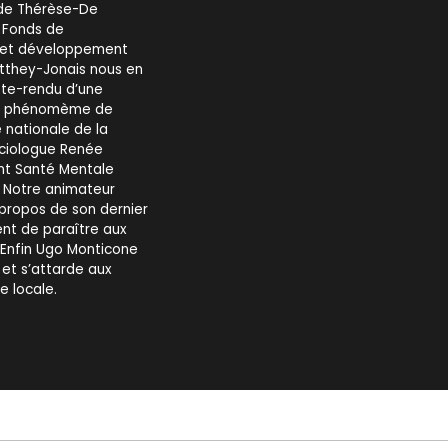
 de Thérèse-De
e Fonds de
e et développement
atthey-Jonais nous en
mpte-rendu d’une
 le phénomème de
e nationale de la
ociologue Renée
nt Santé Mentale
 Notre animateur
 propos de son dernier
ent de paraître aux
 Enfin Ugo Monticone
 et s’attarde aux
e locale.