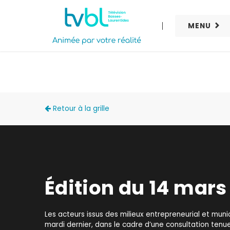
MENU
ACCÈS LOCAL
Retour à la grille
Édition du 14 mars
Les acteurs issus des milieux entrepreneurial et munic
mardi dernier, dans le cadre d’une consultation ten