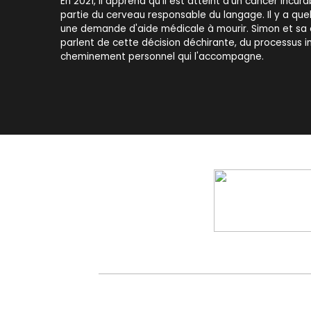
En 2021, il apprend qu'il est atteint d'un cancer incura
partie du cerveau responsable du langage. Il y a quelq
une demande d'aide médicale à mourir. Simon et sa 
parlent de cette décision déchirante, du processus i
cheminement personnel qui l'accompagne.