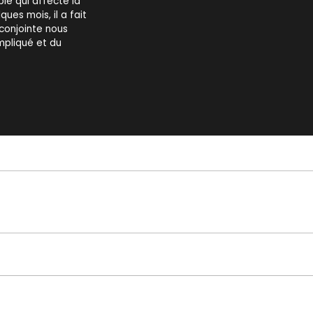
ble qui affecte la
ues mois, il a fait
conjointe nous
mpliqué et du