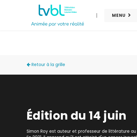
MENU
ZONE FAMILIALE
Retour à la grille
Édition du 14 juin
Simon Roy est auteur et professeur de littérature au 